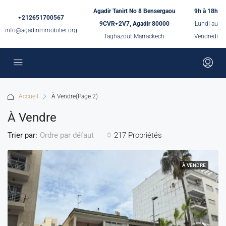
Agadir Tanirt No 8 Bensergaou
9h à 18h
+212651700567
9CVR+2V7, Agadir 80000
Lundi au
info@agadirimmobilier.org
Taghazout Marrackech
Vendredi
Accueil
À Vendre
(Page 2)
À Vendre
Trier par:
217 Propriétés
Ordre par défaut
À VENDRE