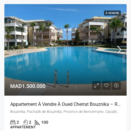
À VENDRE
MAD1.500.000
Appartement À Vendre À Oued Cherrat Bouznika – Résidence Armada – Piscine, Tennis, Terrasse
Bouznika, Pachalik de Bouznika, Province de Benslimane, Casablanca-Settat, Maroc
2
2
100
APPARTEMENT