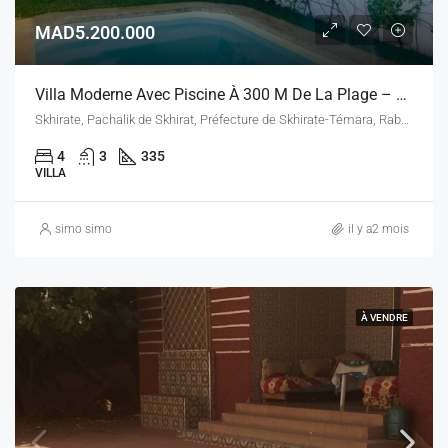
MAD5.200.000
Villa Moderne Avec Piscine À 300 M De La Plage – Skhirat – 335 M² De Terrain
Skhirate, Pachalik de Skhirat, Préfecture de Skhirate-Témara, Rabat-Salé-Kénitra, 12050, Maroc
4
3
335
VILLA
simo simo
il y a2 mois
À VENDRE