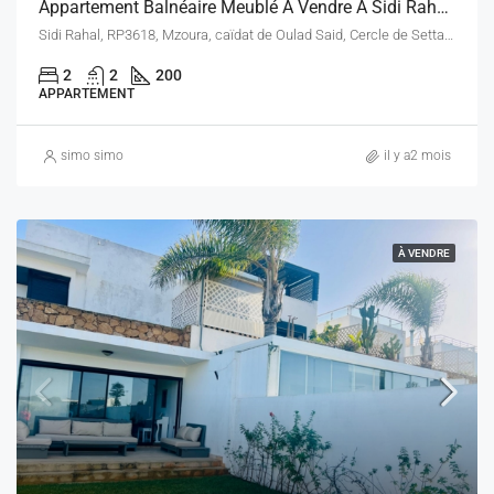
Appartement Balnéaire Meublé À Vendre À Sidi Rahal – Ola Blanca 1 – 200 M² – Vue Piscine
Sidi Rahal, RP3618, Mzoura, caïdat de Oulad Said, Cercle de Settat, Province de Settat, Casablanca-Settat, Maroc
2
2
200
APPARTEMENT
simo simo
il y a2 mois
À VENDRE