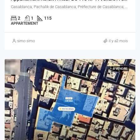
Casablanca, Pachalik de Casablanca, Préfecture de Casablanca, Casablanca-Settat, Maroc
2
1
115
APPARTEMENT
simo simo
il y a2 mois
À VENDRE