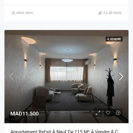
simo simo
il y a2 mois
À VENDRE
MAD11.500
Appartement Refait À Neuf De 115 M² À Vendre À Casablanca – La Gironde – Ascenseur – Possibilité Meublé