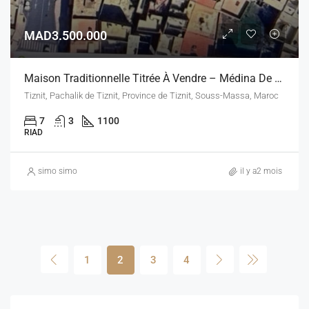
MAD3.500.000
Maison Traditionnelle Titrée À Vendre – Médina De Tiznit – 1 100 M²
Tiznit, Pachalik de Tiznit, Province de Tiznit, Souss-Massa, Maroc
7
3
1100
RIAD
simo simo
il y a2 mois
1
2
3
4