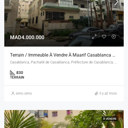
MAD4.000.000
Terrain / Immeuble À Vendre À Maarif Casablanca – 830 M² – Zone B5 R+5
Casablanca, Pachalik de Casablanca, Préfecture de Casablanca, Casablanca-Settat, Maroc
830
TERRAIN
simo simo
il y a2 mois
À VENDRE