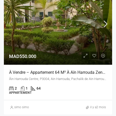
MAD550.000
À Vendre – Appartement 64 M² À Aïn Harrouda Zenata – Résidence Bel Air
Âin Harrouda Centre, P3004, Ain Harrouda, Pachalik de Ain Harrouda, Préfecture de Mohammédia, Casablanca-Settat, 28632, Maroc
2
1
64
APPARTEMENT
simo simo
il y a2 mois