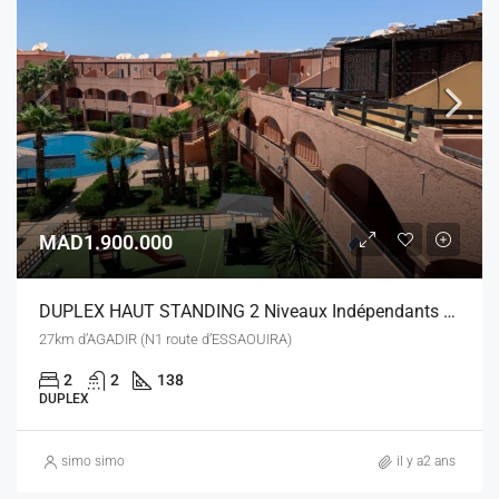
MAD1.900.000
DUPLEX HAUT STANDING 2 Niveaux Indépendants A IMIOUADDAR
27km d’AGADIR (N1 route d’ESSAOUIRA)
2
2
138
DUPLEX
simo simo
il y a2 ans