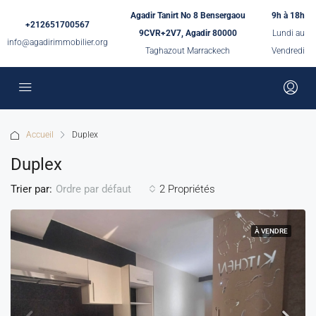
Agadir Tanirt No 8 Bensergaou
9h à 18h
+212651700567
9CVR+2V7, Agadir 80000
Lundi au
info@agadirimmobilier.org
Taghazout Marrackech
Vendredi
Accueil
Duplex
Duplex
Trier par:
2 Propriétés
Ordre par défaut
À VENDRE