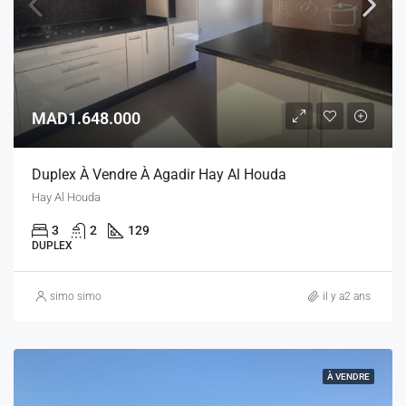
MAD1.648.000
Duplex À Vendre À Agadir Hay Al Houda
Hay Al Houda
3
2
129
DUPLEX
simo simo
il y a2 ans
À VENDRE