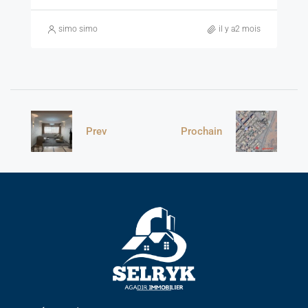
simo simo
il y a2 mois
Prev
Prochain