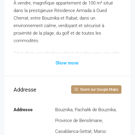
À vendre, magnifique appartement de 100 m² situé
dans la prestigieuse Résidence Armada à Oued
Cherrat, entre Bouznika et Rabat, dans un
environnement calme, verdoyant et sécurisé à
proximité de la plage, du golf et de toutes les
commodités.
Situé dans une résidence haut standing avec sécurité
24h/24, cet appartement lumineux bénéficie d’une
Show more
excellente orientation et d’une grande terrasse offrant
une vue agréable sur les espaces verts de la
résidence.
Addresse
Ouvrir sur Google Maps
Caractéristiques :
• Surface : 100 m²
Addresse
Bouznika, Pachalik de Bouznika,
• 2 chambres confortables avec rangements
Province de Benslimane,
• Grand salon lumineux
• Cuisine ouverte entièrement équipée
Casablanca-Settat, Maroc