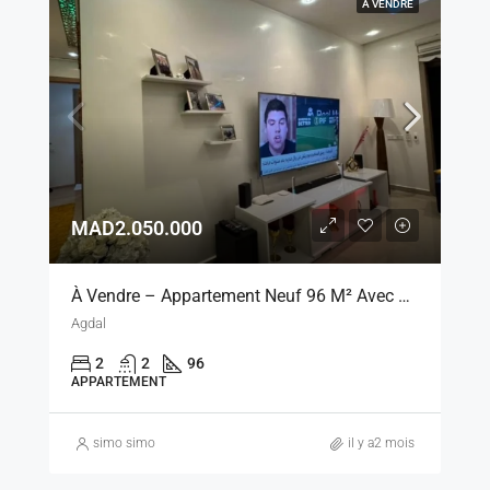
À VENDRE
MAD2.050.000
À Vendre – Appartement Neuf 96 M² Avec Vue Piscine, Marrakech
Agdal
2
2
96
APPARTEMENT
simo simo
il y a2 mois