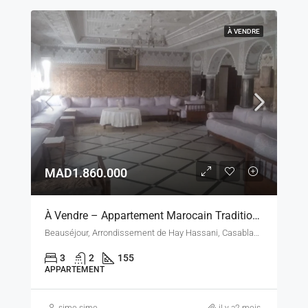
À VENDRE
MAD1.860.000
À Vendre – Appartement Marocain Traditionnel 155 M² À Beauséjour, Casablanca
Beauséjour, Arrondissement de Hay Hassani, Casablanca, Pachalik de Casablanca, Préfecture de Casablanca, Casablanca-Settat, Maroc
3
2
155
APPARTEMENT
simo simo
il y a2 mois