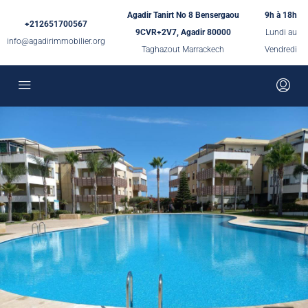
Agadir Tanirt No 8 Bensergaou
9h à 18h
+212651700567
9CVR+2V7, Agadir 80000
Lundi au
info@agadirimmobilier.org
Taghazout Marrackech
Vendredi