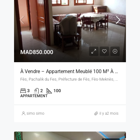
MAD850.000
À Vendre – Appartement Meublé 100 M² À Fès, Proche Centre-Ville
Fès, Pachalik du Fes, Préfecture de Fès, Fès-Meknès, Maroc
3
2
100
APPARTEMENT
simo simo
il y a2 mois