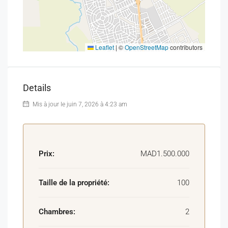
Prix négociable.
Possibilité de céder le mobilier selon accord.
Pour plus d’informations ou organiser une visite, merci
Leaflet
|
©
OpenStreetMap
contributors
de nous contacter.
Details
Mis à jour le juin 7, 2026 à 4:23 am
Prix:
MAD1.500.000
Taille de la propriété:
100
Chambres:
2