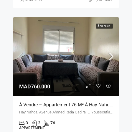
À VENDRE
MAD760.000
À Vendre – Appartement 76 M² À Hay Nahda 1, Fadesa – Rabat
Hay Nahda, Avenue Ahmed Reda Gadira, El Youssoufia, Arrondissement El Youssoufia, Rabat, Pachalik de Rabat, Préfecture de Rabat, Rabat-Salé-Kénitra, 10210, Maroc
3
2
76
APPARTEMENT