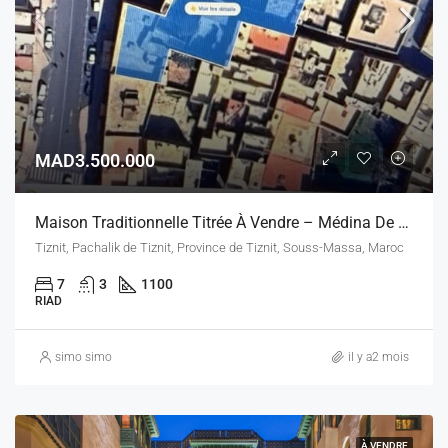
MAD3.500.000
Maison Traditionnelle Titrée À Vendre – Médina De Tiznit – 1 100 M²
Tiznit, Pachalik de Tiznit, Province de Tiznit, Souss-Massa, Maroc
7
3
1100
RIAD
simo simo
il y a2 mois
À VENDRE