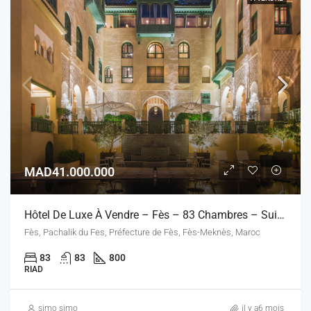
MAD41.000.000
Hôtel De Luxe À Vendre – Fès – 83 Chambres – Suites – Restauration – Spa – Night Club
Fès, Pachalik du Fes, Préfecture de Fès, Fès-Meknès, Maroc
83
83
800
RIAD
simo simo
il y a6 mois