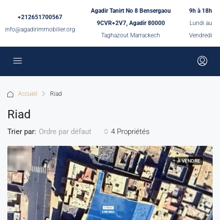
Agadir Tanirt No 8 Bensergaou
9h à 18h
+212651700567
9CVR+2V7, Agadir 80000
Lundi au
info@agadirimmobilier.org
Taghazout Marrackech
Vendredi
Accueil
Riad
Riad
Trier par:
4 Propriétés
Ordre par défaut
À VENDRE