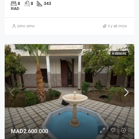
8
8
343
RIAD
simo simo
il y a6 mois
À VENDRE
MAD2.600.000