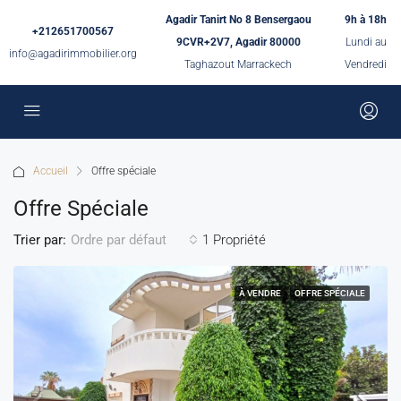
Agadir Tanirt No 8 Bensergaou
9h à 18h
+212651700567
9CVR+2V7, Agadir 80000
Lundi au
info@agadirimmobilier.org
Taghazout Marrackech
Vendredi
Accueil
Offre spéciale
Offre Spéciale
Trier par:
1 Propriété
Ordre par défaut
À VENDRE
OFFRE SPÉCIALE