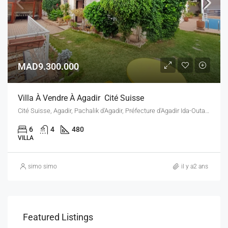
MAD9.300.000
Villa À Vendre À Agadir Cité Suisse
Cité Suisse, Agadir, Pachalik d'Agadir, Préfecture d'Agadir Ida-Outanane, Souss-Massa, 80005, Maroc
6
4
480
VILLA
simo simo
il y a2 ans
Featured Listings