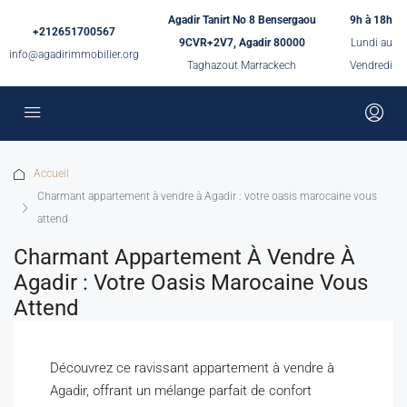
Agadir Tanirt No 8 Bensergaou
9h à 18h
+212651700567
9CVR+2V7, Agadir 80000
Lundi au
info@agadirimmobilier.org
Taghazout Marrackech
Vendredi
Accueil
Charmant appartement à vendre à Agadir : votre oasis marocaine vous
attend
Charmant Appartement À Vendre À
Agadir : Votre Oasis Marocaine Vous
Attend
Découvrez ce ravissant appartement à vendre à
Agadir, offrant un mélange parfait de confort