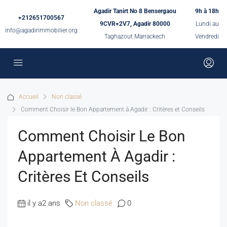
Agadir Tanirt No 8 Bensergaou
9h à 18h
+212651700567
9CVR+2V7, Agadir 80000
Lundi au
info@agadirimmobilier.org
Taghazout Marrackech
Vendredi
Accueil
Non classé
Comment Choisir le Bon Appartement à Agadir : Critères et Conseils
Comment Choisir Le Bon
Appartement À Agadir :
Critères Et Conseils
il y a2 ans
Non classé
0