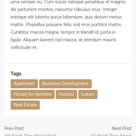
urna semper eu. Cum sociis natoque penatibus et magnis
dis parturient montes, nascetur ridiculus mus. Integer
tristique elit lobortis purus bibendum, quis dictum metus
mattis. Phasellus posuere felis sed eros porttitor mattis.
Curabitur massa magna, tempor in blandit id, porta in
ligula. Aliquam laoreet nisl massa, at interdum mauris
sollicitudin et.
Tags
Apartment
Business Development
House for families
Houzez
Luxury
Real Estate
Prev Post
Next Post
10 Quick Tips About Real
10 Quick Tips About