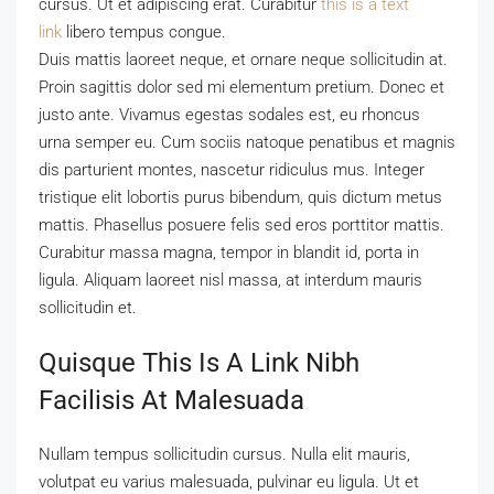
cursus. Ut et adipiscing erat. Curabitur
this is a text
link
libero tempus congue.
Duis mattis laoreet neque, et ornare neque sollicitudin at.
Proin sagittis dolor sed mi elementum pretium. Donec et
justo ante. Vivamus egestas sodales est, eu rhoncus
urna semper eu. Cum sociis natoque penatibus et magnis
dis parturient montes, nascetur ridiculus mus. Integer
tristique elit lobortis purus bibendum, quis dictum metus
mattis. Phasellus posuere felis sed eros porttitor mattis.
Curabitur massa magna, tempor in blandit id, porta in
ligula. Aliquam laoreet nisl massa, at interdum mauris
sollicitudin et.
Quisque This Is A Link Nibh
Facilisis At Malesuada
Nullam tempus sollicitudin cursus. Nulla elit mauris,
volutpat eu varius malesuada, pulvinar eu ligula. Ut et