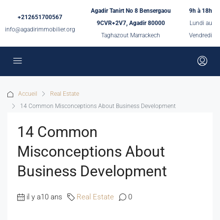
Agadir Tanirt No 8 Bensergaou
9h à 18h
+212651700567
9CVR+2V7, Agadir 80000
Lundi au
info@agadirimmobilier.org
Taghazout Marrackech
Vendredi
Accueil
Real Estate
14 Common Misconceptions About Business Development
14 Common
Misconceptions About
Business Development
il y a10 ans
Real Estate
0