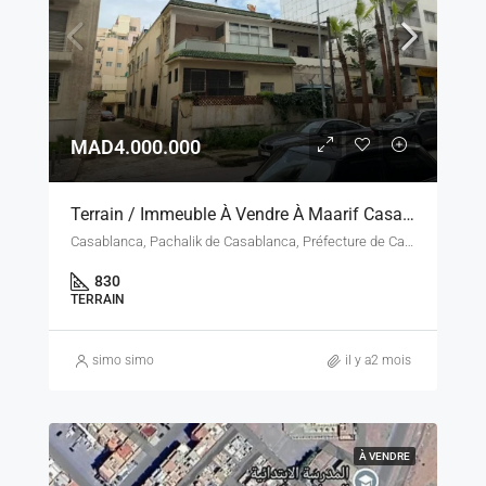
MAD4.000.000
Terrain / Immeuble À Vendre À Maarif Casablanca – 830 M² – Zone B5 R+5
Casablanca, Pachalik de Casablanca, Préfecture de Casablanca, Casablanca-Settat, Maroc
830
TERRAIN
simo simo
il y a2 mois
À VENDRE