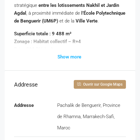
stratégique
entre les lotissements Nakhil et Jardin
Agdal
, à proximité immédiate de
l’École Polytechnique
de Benguerir (UM6P)
et de la
Ville Verte
.
Superficie totale : 9 488 m²
Zonage : Habitat collectif – R+4
Prix : 500 DH / m²
Show more
Titre foncier individuel
Terrain plat, forme régulière
Accès facile – voirie existante
Quartier en plein développement urbain
Addresse
Ouvrir sur Google Maps
Ce terrain représente une
excellente opportunité pour
promoteurs immobiliers
souhaitant développer un
Addresse
Pachalik de Benguerir, Province
projet résidentiel collectif (immeuble R+4)
dans une
de Rhamna, Marrakech-Safi,
zone à
forte demande locative et résidentielle
, portée
par la proximité de l’université, des lotissements
Maroc
récents et des infrastructures modernes.