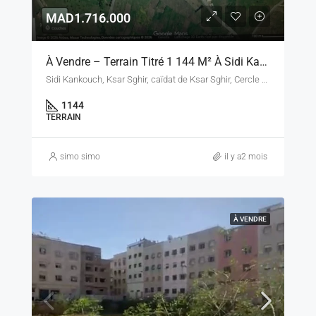
MAD1.716.000
À Vendre – Terrain Titré 1 144 M² À Sidi Kankouch, Ksar Sghir – Province Fahs-Anjra
Sidi Kankouch, Ksar Sghir, caïdat de Ksar Sghir, Cercle de Fahs, Province de Fahs-Anjra, Tanger-Tétouan-Al Hoceïma, Maroc
1144
TERRAIN
simo simo
il y a2 mois
À VENDRE