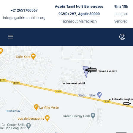
Agadir Tanirt No 8 Bensergaou
9h à 18h
+212651700567
9CVR+2V7, Agadir 80000
Lundi au
info@agadirimmobilier.org
Taghazout Marrackech
Vendredi