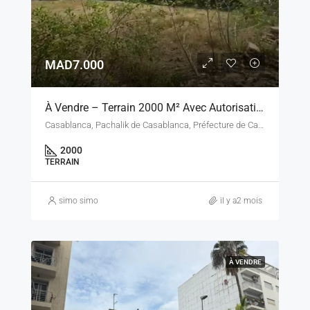
MAD7.000
À Vendre – Terrain 2000 M² Avec Autorisation École – Casablanca, Secteur Errahma / Essoukhour Assawda
Casablanca, Pachalik de Casablanca, Préfecture de Casablanca, Casablanca-Settat, Maroc
2000
TERRAIN
simo simo
il y a2 mois
À VENDRE