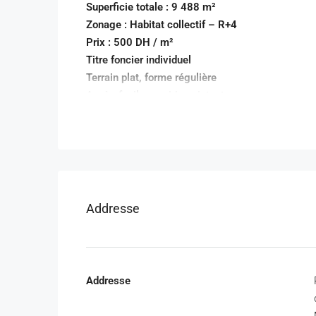
Superficie totale : 9 488 m²
Zonage : Habitat collectif – R+4
Prix : 500 DH / m²
Titre foncier individuel
Terrain plat, forme régulière
Accès facile – voirie existante
Quartier en plein développement urbain
Ce terrain représente une
excellente opportunité
forte demande locative et résidentielle
, portée p
Localisation premium
:
Addresse
Entre
Lotissement Nakhil
et
Jardin Agdal
À côté de la
Ville Verte de Benguerir
Proche
UM6P – École Polytechnique
Environnement résidentiel structuré et rec
Addresse
Idéal pour
:
Promoteur immobilier • Investisseur • Projet résid