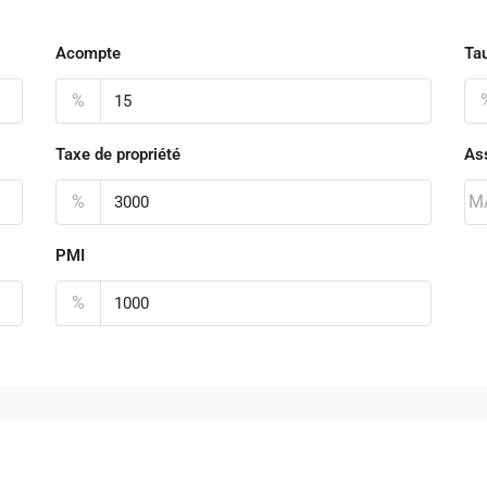
Acompte
Tau
%
Taxe de propriété
As
%
M
PMI
%