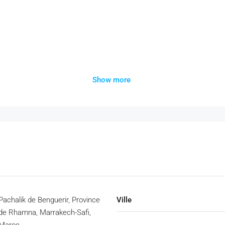
Show more
 pour promoteurs immobiliers
souhaitant développer un
projet réside
ar la proximité de l’université, des lotissements récents et des infra
herché
Pachalik de Benguerir, Province
Ville
de Rhamna, Marrakech-Safi,
entiel collectif • Logements étudiants • Immeuble locatif
Maroc