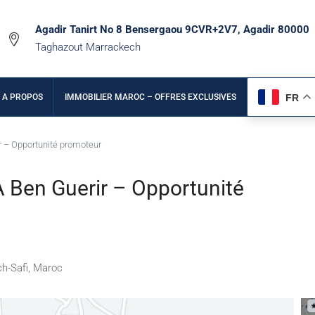
Agadir Tanirt No 8 Bensergaou 9CVR+2V7, Agadir 80000
Taghazout Marrackech
FR
A PROPOS
IMMOBILIER MAROC – OFFRES EXCLUSIVES
ir – Opportunité promoteur
À Ben Guerir – Opportunité
ch-Safi, Maroc