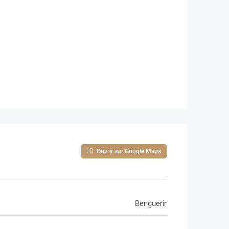
ntiel collectif (immeuble R+4)
dans une zone à
structures modernes.
Ouvrir sur Google Maps
Benguerir