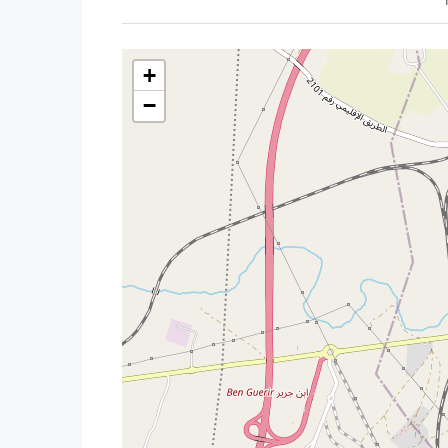
Pour plus d’informations, plans ou visite sur site
Tel. 212 6 51 70 05 67
+
−
terrain à vendre Ben Guerir
terrain R+4 Ben Guerir
terrain promoteur Ben Guerir
terrain titré Benguerir
terrain habitat collectif Maroc
investissement immobilier Ben Guerir
terrain proche UM6P Benguerir
terrain Hay Chaibat Ben Guerir