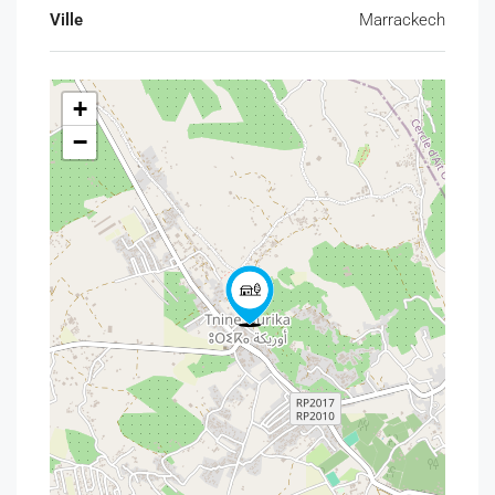
Ville
Marrackech
Terrain titré (sécurité juridique)
Grande superficie
Maison existante sur le terrain
+
Environnement naturel recherché
Fort potentiel pour projet touristique ou
−
résidentiel
terrain à vendre route ourika
terrain titré ourika
terrain 1 hectare ourika
terrain avec maison ourika
terrain à vendre marrakech ourika
investissement immobilier ourika