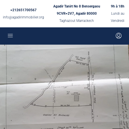
Agadir Tanirt No 8 Bensergaou
9h à 18h
+212651700567
9CVR+2V7, Agadir 80000
Lundi au
info@agadirimmobilier.org
Taghazout Marrackech
Vendredi