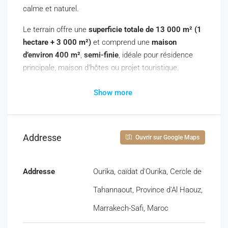
calme et naturel.
Le terrain offre une
superficie totale de 13 000 m² (1
hectare + 3 000 m²)
et comprend une
maison
d’environ 400 m²
,
semi-finie
, idéale pour résidence
principale, maison d’hôtes ou projet touristique.
Caractéristiques :
Show more
Localisation :
Route de l’Ourika – 25 km de
Marrakech
Statut juridique :
Titre foncier
Addresse
Ouvrir sur Google Maps
Superficie terrain :
13 000 m²
Maison :
environ 400 m²
, semi-finie
Addresse
Ourika, caïdat d'Ourika, Cercle de
Électricité :
installation 4 fils
Accès :
piste de 1,2 km
Tahannaout, Province d'Al Haouz,
Propriétaire direct
Marrakech-Safi, Maroc
Atouts :