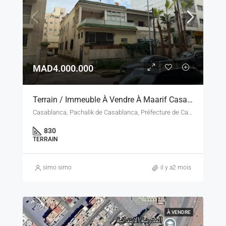
MAD4.000.000
Terrain / Immeuble À Vendre À Maarif Casablanca – 830 M² – Zone B5 R+5
Casablanca, Pachalik de Casablanca, Préfecture de Casablanca, Casablanca-Settat, Maroc
830
TERRAIN
simo simo
il y a2 mois
À VENDRE