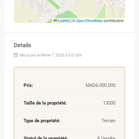
Leaflet
|
©
OpenStreetMap
contributors
Details
Mis à jour le février 7, 2026 à 3:07 pm
Prix:
MAD6.000.000
Taille de la propriété:
13000
Type de propriété:
Terrain
Statut de la propriété:
À Vendre