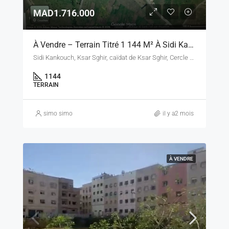
MAD1.716.000
À Vendre – Terrain Titré 1 144 M² À Sidi Kankouch, Ksar Sghir – Province Fahs-Anjra
Sidi Kankouch, Ksar Sghir, caïdat de Ksar Sghir, Cercle de Fahs, Province de Fahs-Anjra, Tanger-Tétouan-Al Hoceïma, Maroc
1144
TERRAIN
simo simo
il y a2 mois
À VENDRE