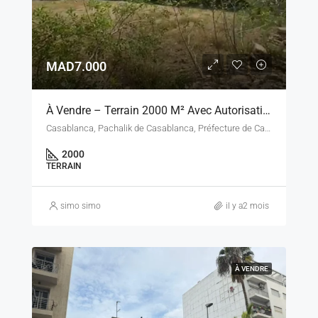
MAD7.000
À Vendre – Terrain 2000 M² Avec Autorisation École – Casablanca, Secteur Errahma / Essoukhour Assawda
Casablanca, Pachalik de Casablanca, Préfecture de Casablanca, Casablanca-Settat, Maroc
2000
TERRAIN
simo simo
il y a2 mois
À VENDRE