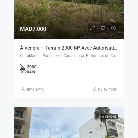
MAD7.000
À Vendre – Terrain 2000 M² Avec Autorisation École – Casablanca, Secteur Errahma / Essoukhour Assawda
Casablanca, Pachalik de Casablanca, Préfecture de Casablanca, Casablanca-Settat, Maroc
2000
TERRAIN
simo simo
il y a2 mois
À VENDRE