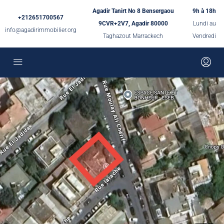
Agadir Tanirt No 8 Bensergaou
9h à 18h
+212651700567
9CVR+2V7, Agadir 80000
Lundi au
info@agadirimmobilier.org
Taghazout Marrackech
Vendredi