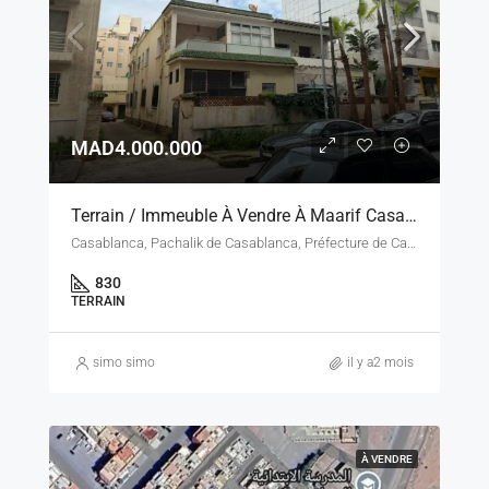
MAD4.000.000
Terrain / Immeuble À Vendre À Maarif Casablanca – 830 M² – Zone B5 R+5
Casablanca, Pachalik de Casablanca, Préfecture de Casablanca, Casablanca-Settat, Maroc
830
TERRAIN
simo simo
il y a2 mois
À VENDRE