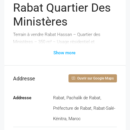
Rabat Quartier Des
Ministères
Terrain à vendre Rabat Hassan – Quartier des
Ministères – 350 m² – Usage résidentiel et
commercial
Show more
À vendre terrain stratégique situé à Rabat, quartier
Hassan – Quartier des Ministères, à proximité
immédiate du Ministère de la Santé, du Ministère des
Addresse
Ouvrir sur Google Maps
Finances et plusieurs administrations centrales.
Superficie : 350 m²
Addresse
Rabat, Pachalik de Rabat,
Zonage : Résidentiel et commercial
Préfecture de Rabat, Rabat-Salé-
Autorisation : R1 avec 2 sous-sols
Kénitra, Maroc
Bien actuellement bâti d’une ancienne villa à démolir
(ne convient pas à l’habitation).