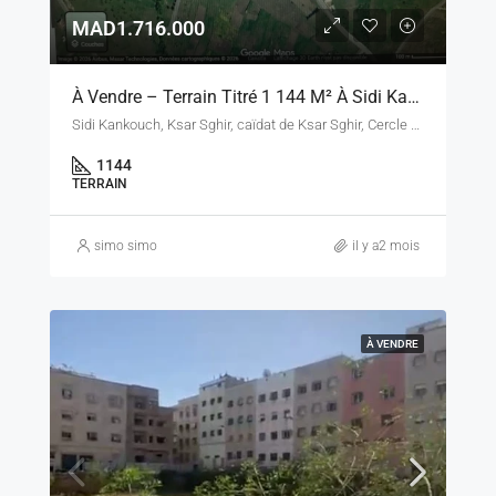
MAD1.716.000
À Vendre – Terrain Titré 1 144 M² À Sidi Kankouch, Ksar Sghir – Province Fahs-Anjra
Sidi Kankouch, Ksar Sghir, caïdat de Ksar Sghir, Cercle de Fahs, Province de Fahs-Anjra, Tanger-Tétouan-Al Hoceïma, Maroc
1144
TERRAIN
simo simo
il y a2 mois
À VENDRE