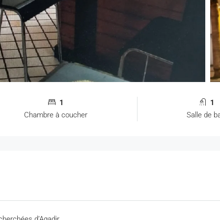
1
1
Chambre à coucher
Salle de b
echerchées d’Agadir.