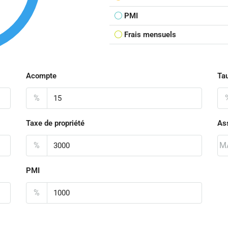
PMI
Frais mensuels
Acompte
Tau
%
Taxe de propriété
As
%
M
PMI
%