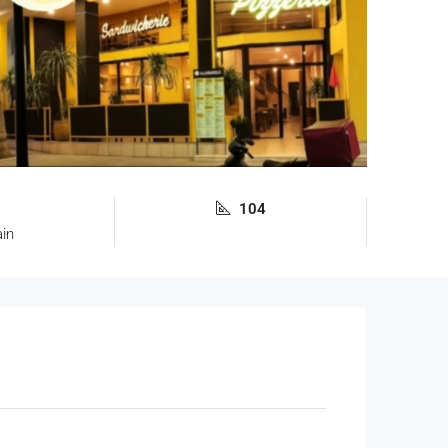
104
ain