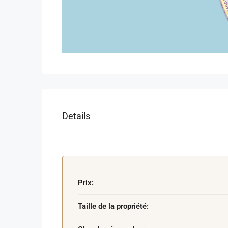
Pour plus d’informations ou organiser une visite :
SELRYK Immobilier
06 51 70 05 67
Details
Prix:
Taille de la propriété: