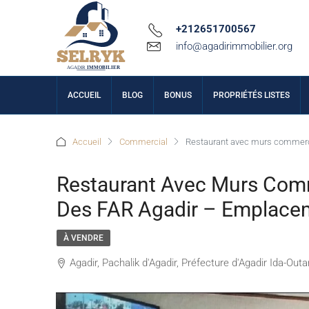
+212651700567
info@agadirimmobilier.org
ACCUEIL
BLOG
BONUS
PROPRIÉTÉS LISTES
Accueil
Commercial
Restaurant avec murs commerci
Restaurant Avec Murs Com
Des FAR Agadir – Emplacem
À VENDRE
Agadir, Pachalik d'Agadir, Préfecture d'Agadir Ida-O