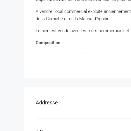
À vendre, local commercial exploité anciennemen
de la Corniche et de la Marina d’Agadir.
Le bien est vendu avec les murs commerciaux et di
Composition
Rez-de-chaussée : 28 m²
Mezzanine / 1er niveau : 28 m²
Cave aménagée : 48 m²
2 box de stockage privatifs en sous-sol
Grande terrasse exploitable
Local d’angle (2 façades)
Parking à proximité immédiate
Addresse
Atouts majeurs
Emplacement premium sur Avenue des FAR
Ancienne activité de restauration reconnue