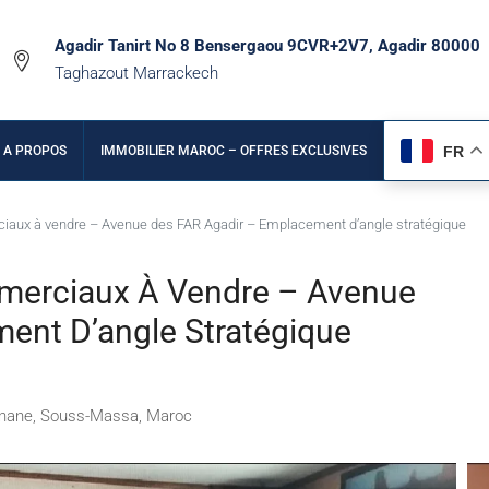
Agadir Tanirt No 8 Bensergaou 9CVR+2V7, Agadir 80000
Taghazout Marrackech
FR
A PROPOS
IMMOBILIER MAROC – OFFRES EXCLUSIVES
aux à vendre – Avenue des FAR Agadir – Emplacement d’angle stratégique
merciaux À Vendre – Avenue
ent D’angle Stratégique
utanane, Souss-Massa, Maroc