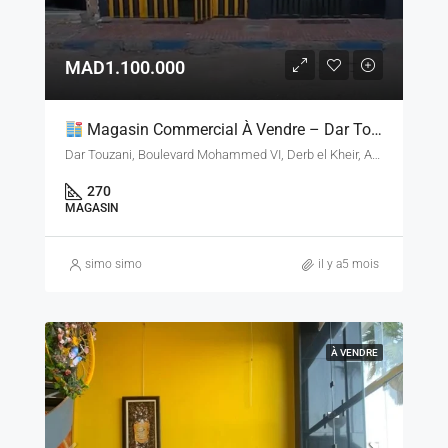
MAD1.100.000
Magasin Commercial À Vendre – Dar Touzani, Casablanca – 270 M²
Dar Touzani, Boulevard Mohammed VI, Derb el Kheir, Arrondissement d'Aïn-Chock, Préfecture d'arrondissement d'Aïn Chock, Casablanca, Pachalik de Casablanca, Préfecture de Casablanca, Casablanca-Settat, 20000, Maroc
270
MAGASIN
simo simo
il y a5 mois
À VENDRE