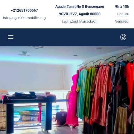
Agadir Tanirt No 8 Bensergaou
9h à 18h
+212651700567
9CVR+2V7, Agadir 80000
Lundi au
info@agadirimmobilier.org
Taghazout Marrackech
Vendredi