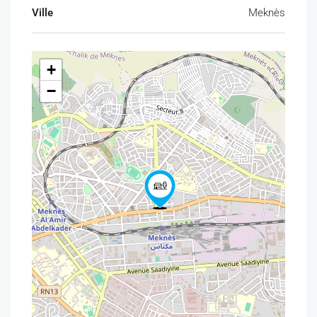
Ville
Meknès
Local prêt à exploiter
Statut juridique
+
Habous
−
Pas de porte / Sarout
Conditions financières
Prix de vente : 1 600 000 DH (pas de porte)
Loyer : 1 850 DH / mois
Points forts
Emplacement commercial stratégique à
Hamria
Meknès
Axe principal très recherché
Faible loyer par rapport à l’emplacement
Idéal
investissement
ou
activité immédiate
Contact : +212 6 51 70 05 67