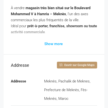
À vendre
magasin très bien situé sur le Boulevard
Mohammed V à Hamria – Meknès
, l’un des axes
commerciaux les plus fréquentés de la ville.
Idéal pour
prêt-à-porter, franchise, showroom ou toute
activité commerciale
.
Localisation premium
Show more
Boulevard Mohammed V – Hamria, Meknès
Fort passage piéton et automobile
Quartier commercial dynamique
Addresse
Ouvrir sur Google Maps
Caractéristiques du local
Addresse
Meknès, Pachalik de Meknes,
Superficie totale : 140 m²
Rez-de-chaussée
Prefecture de Meknès, Fès-
Cave
Meknès, Maroc
Soupente
Façade visible, excellente vitrine