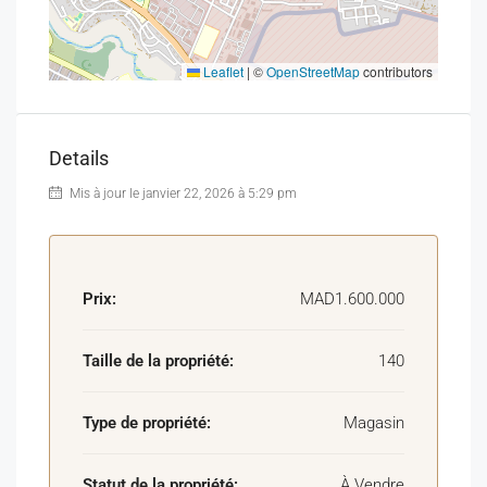
Pour plus d’informations ou pour organiser une visite.
magasin à vendre Meknès
Leaflet
|
©
OpenStreetMap
contributors
local commercial Hamria
magasin boulevard Mohammed V Meknès
commerce centre-ville Meknès
Details
local commercial Meknès pas de porte
Mis à jour le janvier 22, 2026 à 5:29 pm
magasin prêt-à-porter Meknès
investissement commercial Meknès
Prix:
MAD1.600.000
Taille de la propriété:
140
Type de propriété:
Magasin
Statut de la propriété:
À Vendre