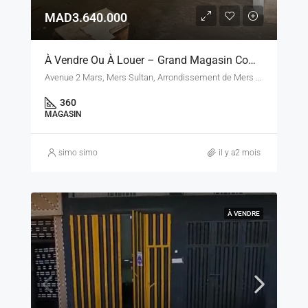
MAD3.640.000
À Vendre Ou À Louer – Grand Magasin Commercial 360 M² À Avenue 2 Mars, Quartier Des Hôpitaux – Casablanca
Avenue 2 Mars, Mers Sultan, Arrondissement de Mers Sultan, Préfecture d’arrondissements Al Fida-Mers Sultan, Casablanca, Pachalik de Casablanca, Préfecture de Casablanca, Casablanca-Settat, 20502, Maroc
360
MAGASIN
simo simo
il y a2 mois
À VENDRE