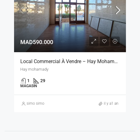
MAD590.000
Local Commercial À Vendre – Hay Mohammadi, Agadir-Ida-Ou-Tanane
Hay mohamady
1
29
MAGASIN
simo simo
il y a1 an