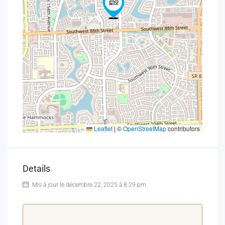
Clientèle : exclusivement masculine
Prix de vente : 7 500 000 DH
Chiffre d’affaires mensuel : de 100 000 DH
Valeur du m² dans le secteur : 30 000 DH/m²
Prestations proposées :
Hammam & sauna modernes
Leaflet
|
©
OpenStreetMap
contributors
Salon de coiffure homme haut de gamme
Soins du visage et du corps
Details
Massages professionnels relaxants
Mis à jour le décembre 22, 2025 à 8:29 pm
Manucure & pédicure de luxe