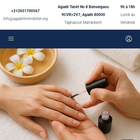
Agadir Tanirt No 8 Bensergaou
9h à 18h
+212651700567
9CVR+2V7, Agadir 80000
Lundi au
info@agadirimmobilier.org
Taghazout Marrackech
Vendredi