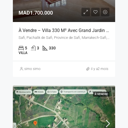
MAD1.700.000
À Vendre – Villa 330 M² Avec Grand Jardin À Safi
Safi, Pachalik de Safi, Province de Safi, Marrakech-Safi, Maroc
5
3
330
VILLA
simo simo
il y a2 mois
À VENDRE