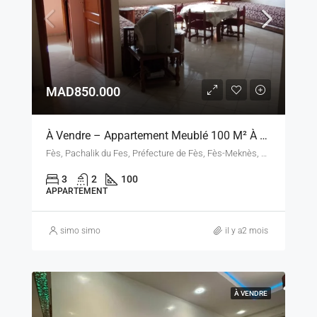
MAD850.000
À Vendre – Appartement Meublé 100 M² À Fès, Proche Centre-Ville
Fès, Pachalik du Fes, Préfecture de Fès, Fès-Meknès, Maroc
3
2
100
APPARTEMENT
simo simo
il y a2 mois
À VENDRE