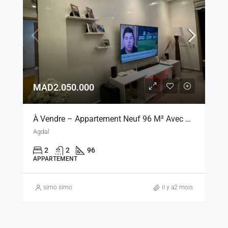
MAD2.050.000
À Vendre – Appartement Neuf 96 M² Avec Vue Piscine, Marrakech
Agdal
2
2
96
APPARTEMENT
simo simo
il y a2 mois