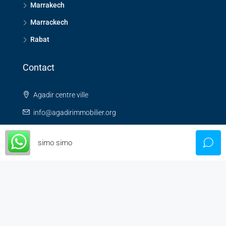
Marrakech
Marrackech
Rabat
Contact
Agadir centre ville
info@agadirimmobilier.org
simo simo
Accueil
Blog
Bonus
Propriétés Listes
A PROPOS
Immobilier Maroc – Offres Exclusives