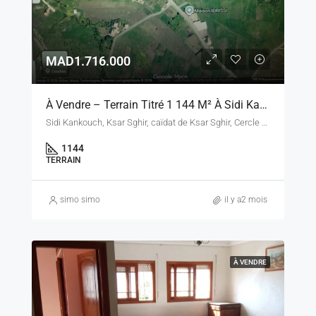
MAD1.716.000
À Vendre – Terrain Titré 1 144 M² À Sidi Kankouch, Ksar Sghir – Province Fahs-Anjra
Sidi Kankouch, Ksar Sghir, caïdat de Ksar Sghir, Cercle de Fahs, Province de Fahs-Anjra, Tanger-Tétouan-Al Hoceïma, Maroc
1144
TERRAIN
simo simo
il y a2 mois
À VENDRE