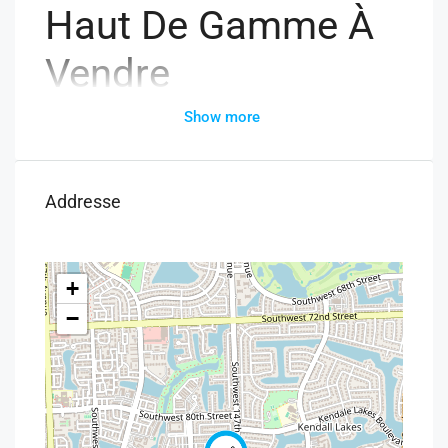
Haut De Gamme À
Vendre
Show more
Fonds de Commerce Spa & Institut Haut de Gamme
Un espace de bien-être haut de gamme , situé sur l’un
des boulevards les plus fréquentés d’Agadir.
Addresse
Ce spa, référence locale depuis plus de 10 ans, allie
rentabilité, élégance et notoriété.
+
Caractéristiques principales :
−
Surface totale : 158 m² (79 m² rez-de-chaussée 79 m²
étage – bureaux)
Année de création : 2013
Capital investi : 1 200 000 DH