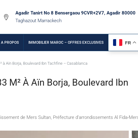
Agadir Tanirt No 8 Bensergaou 9CVR+2V7, Agadir 80000
Taghazout Marrackech
FR
A PROPOS
IMMOBILIER MAROC – OFFRES EXCLUSIVES
 à Aïn Borja, Boulevard Ibn Tachfine – Casablanca
 M² À Aïn Borja, Boulevard Ibn
ndissement de Mers Sultan, Préfecture d’arrondissements Al Fida-Me