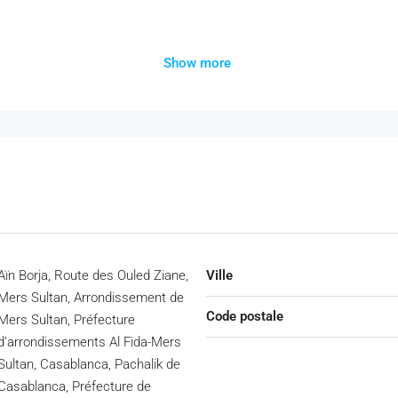
Show more
ine
Aïn Borja, Route des Ouled Ziane,
Ville
que, proche des commerces, transports, écoles et principales commo
Mers Sultan, Arrondissement de
.
Code postale
Mers Sultan, Préfecture
ite, merci de nous contacter.
d’arrondissements Al Fida-Mers
Sultan, Casablanca, Pachalik de
Casablanca, Préfecture de