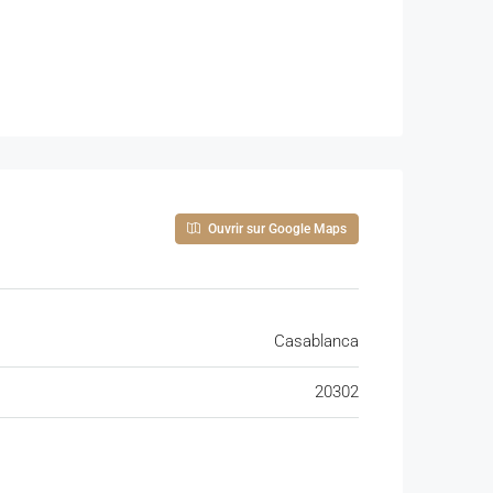
Ouvrir sur Google Maps
Casablanca
dités. Une belle opportunité pour habiter ou
20302