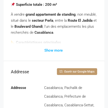
Superficie totale : 200 m²
À vendre
grand appartement de standing
, non meublé,
situé dans le
secteur Perla
, entre la
Route El Jadida
et
le
Boulevard Ghandi
, l’un des emplacements les plus
recherchés de
Casablanca
.
Caractéristiques principales
Show more
Superficie :
200 m²
Type :
Appartement à vendre
Standing :
Haut standing
Parking :
Inclus
Addresse
Ouvrir sur Google Maps
Studio indépendant attenant
🛋
️ Composition
Addresse
Casablanca, Pachalik de
4 chambres
Casablanca, Préfecture de
Grande réception / grand salon
Casablanca, Casablanca-Settat,