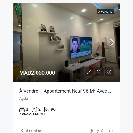
À VENDRE
MAD2.050.000
À Vendre – Appartement Neuf 96 M² Avec Vue Piscine, Marrakech
Agdal
2
2
96
APPARTEMENT
simo simo
il y a2 mois