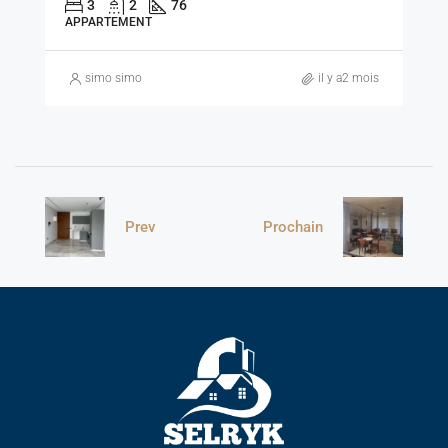
3
2
76
APPARTEMENT
simo simo
il y a2 mois
Prev
Prochain