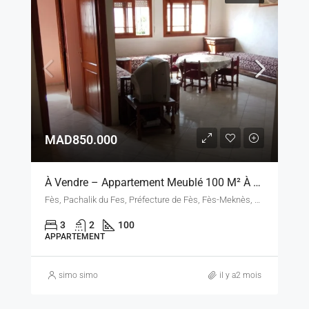
MAD850.000
À Vendre – Appartement Meublé 100 M² À Fès, Proche Centre-Ville
Fès, Pachalik du Fes, Préfecture de Fès, Fès-Meknès, Maroc
3
2
100
APPARTEMENT
simo simo
il y a2 mois