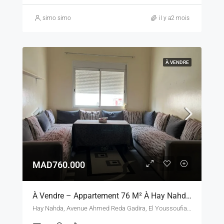
simo simo
il y a2 mois
À VENDRE
MAD760.000
À Vendre – Appartement 76 M² À Hay Nahda 1, Fadesa – Rabat
Hay Nahda, Avenue Ahmed Reda Gadira, El Youssoufia, Arrondissement El Youssoufia, Rabat, Pachalik de Rabat, Préfecture de Rabat, Rabat-Salé-Kénitra, 10210, Maroc