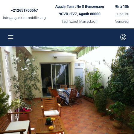
Agadir Tanirt No 8 Bensergaou
9h à 18h
+212651700567
9CVR+2V7, Agadir 80000
Lundi au
info@agadirimmobilier.org
Taghazout Marrackech
Vendredi