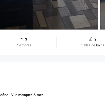
3
2
Chambres
Salles de bains
chfine | Vue mosquée & mer