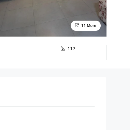
11 More
117