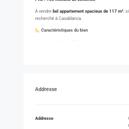
À vendre
bel appartement spacieux de 117 m²
, s
recherché à Casablanca.
Caractéristiques du bien
Superficie :
117 m²
Parking titré :
8 m²
avec
télécommande
Étage :
7ᵉ étage
Âge de la construction :
7 ans
Résidence :
🛋
️ Composition
Addresse
3 chambres
2 salons spacieux
Cuisine
2 salles de bain (douches)
Addresse
3 toilettes