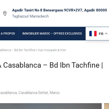
Agadir Tanirt No 8 Bensergaou 9CVR+2V7, Agadir 80000
Taghazout Marrackech
FR
A PROPOS
IMMOBILIER MAROC – OFFRES EXCLUSIVES
ablanca – Bd Ibn Tachfine | Vue mosquée & mer
Casablanca – Bd Ibn Tachfine |
Casablanca, Casablanca-Settat, Maroc