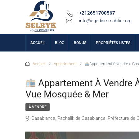
+212651700567
info@agadirimmobilier.org
ACCUEIL
BLOG
BONUS
PROPRIÉTÉS LISTES
Accueil
Appartement
Appartement à vendre à Cas
Appartement À Vendre À 
Vue Mosquée & Mer
À VENDRE
Casablanca, Pachalik de Casablanca, Préfecture de 