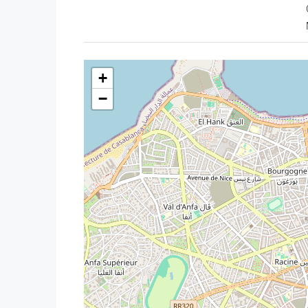
2 balcons
Appartement lumineux et bien agencé
Atouts
+
Vue dégagée sur la mosquée et la mer
Résidence calme et sécurisée
−
Bonne orientation
Ascenseur
Parking privé avec télécommande
Emplacement
Boulevard Ibn Tachfine
À côté de
Marjane Tachfine Centre
Proche commerces, écoles, transports et 
Quartier vivant et très demandé
Idéal pour