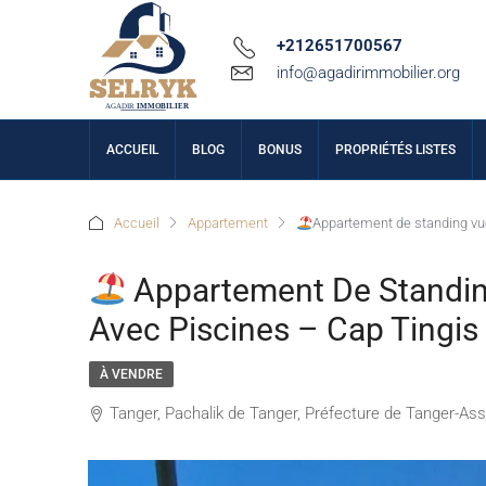
+212651700567
info@agadirimmobilier.org
ACCUEIL
BLOG
BONUS
PROPRIÉTÉS LISTES
Accueil
Appartement
Appartement de standing vu
Appartement De Standin
Avec Piscines – Cap Tingis 
À VENDRE
Tanger, Pachalik de Tanger, Préfecture de Tanger-As