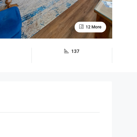
12 More
137