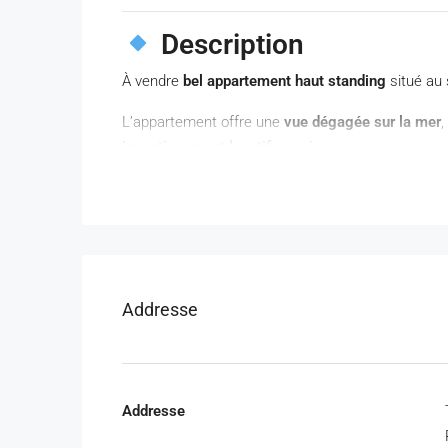
Description
À vendre
bel appartement haut standing
situé au 
L’appartement offre une
vue dégagée sur la mer
,
investissement locatif premium
.
Caractéristiques
Superficie totale : 137 m²
Grande terrasse : 31 m² vue mer
2 chambres spacieuses
Addresse
Salon lumineux avec accès terrasse
Cuisine moderne équipée
2 salles de bain
Place de parking titrée
Addresse