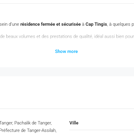
sein d’une
résidence fermée et sécurisée
à
Cap Tingis
, à quelques 
 de beaux volumes et des prestations de qualité, idéal aussi bien pou
Show more
Tanger, Pachalik de Tanger,
Ville
Préfecture de Tanger-Assilah,