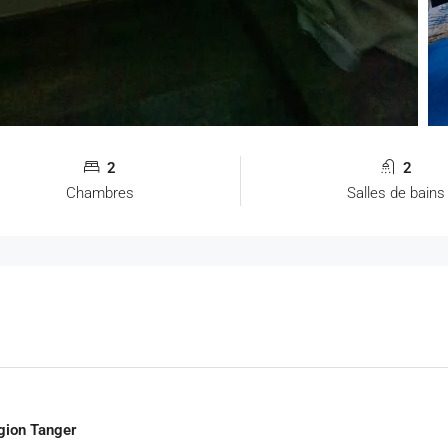
2
2
Chambres
Salles de bains
égion Tanger