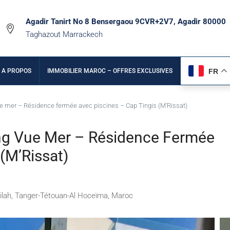
Agadir Tanirt No 8 Bensergaou 9CVR+2V7, Agadir 80000
Taghazout Marrackech
FR
A PROPOS
IMMOBILIER MAROC – OFFRES EXCLUSIVES
e mer – Résidence fermée avec piscines – Cap Tingis (M’Rissat)
g Vue Mer – Résidence Fermée
(M’Rissat)
silah, Tanger-Tétouan-Al Hoceïma, Maroc