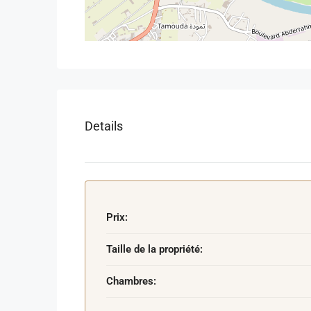
Pour plus d’informations ou pour organiser une vis
Tel. 212 6 51 70 05 67
Appartement à vendre Cabo Negro
Appartement à vendre Tétouan
Appartement vue mer Cabo Negro
Details
Appartement avec piscine Cabo Negro
Résidence touristique Cabo Negro
Appartement 2 chambres Cabo Negro
Appartement avec terrasse Cabo Negro
Investissement immobilier Cabo Negro
Prix:
Appartement bord de mer Tétouan
Vente appartement Cabo Negro
Taille de la propriété:
Chambres: