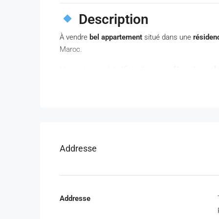
Description
À vendre
bel appartement
situé dans une
résiden
Maroc.
L’appartement bénéficie d’une
vue dégagée sur la 
location saisonnière
ou
investissement
.
Caractéristiques
Superficie : 72 m²
2 chambres
Addresse
Salon lumineux
Cuisine américaine moderne
Terrasse avec vue mer, forêt et piscine
Étage : 2ᵉ
Addresse
Bonne orientation et luminosité naturelle