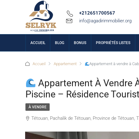
+212651700567
info@agadirimmobilier.org
ACCUEIL
BLOG
BONUS
PROPRIÉTÉS LISTES
Accueil
Appartement
Appartement à vendre à Cabo
Appartement À Vendre À 
Piscine – Résidence Touris
À VENDRE
Tétouan, Pachalik de Tétouan, Province de Tétouan,