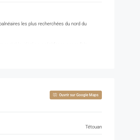
 balnéaires les plus recherchées du nord du
et agréable, idéal pour
résidence secondaire
,
Ouvrir sur Google Maps
Tétouan