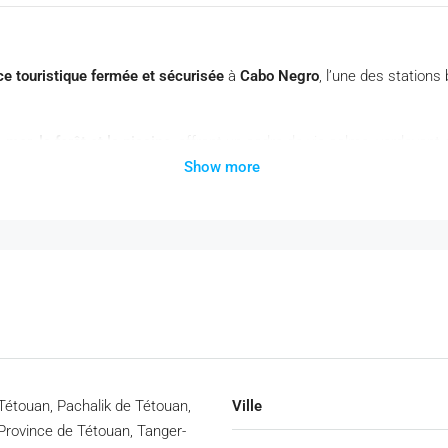
ce touristique fermée et sécurisée
à
Cabo Negro
, l’une des stations
mer, la forêt et la piscine
, offrant un cadre de vie calme, verdoyant 
Show more
Tétouan, Pachalik de Tétouan,
Ville
Province de Tétouan, Tanger-