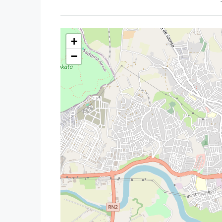
La Résidence
✔ Résidence fermée et sécurisée
+
✔
Piscine collective
−
✔ Espaces verts
✔ Environnement calme et touristique
✔ Proximité de la plage et des commodités
Points Forts
Vue mer + forêt + piscine
Terrasse agréable
Résidence touristique recherchée
Idéal vacances ou investissement locatif
Bon rapport qualité / prix
Contact