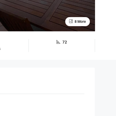
8 More
72
s