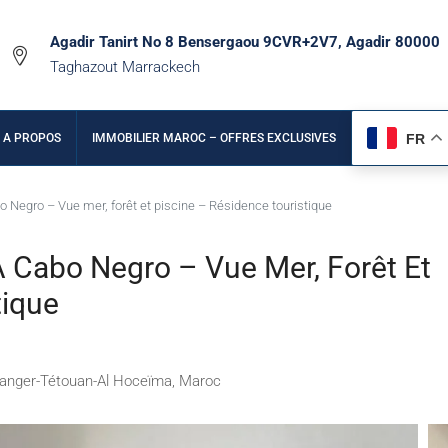
Agadir Tanirt No 8 Bensergaou 9CVR+2V7, Agadir 80000
Taghazout Marrackech
FR
A PROPOS
IMMOBILIER MAROC – OFFRES EXCLUSIVES
 Negro – Vue mer, forêt et piscine – Résidence touristique
Cabo Negro – Vue Mer, Forêt Et
tique
 Tanger-Tétouan-Al Hoceïma, Maroc