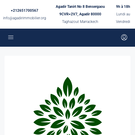
Agadir Tanirt No 8 Bensergaou
9h à 18h
+212651700567
9CVR+2V7, Agadir 80000
Lundi au
info@agadirimmobilier.org
Taghazout Marrackech
Vendredi