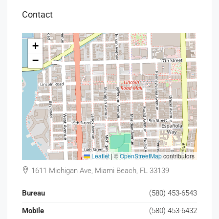
Contact
+
−
Leaflet
|
©
OpenStreetMap
contributors
1611 Michigan Ave, Miami Beach, FL 33139
Bureau
(580) 453-6543
Mobile
(580) 453-6432